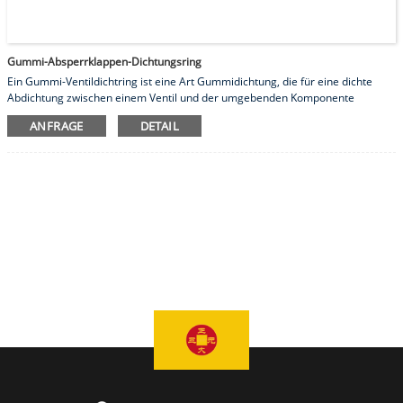
Gummi-Absperrklappen-Dichtungsring
Ein Gummi-Ventildichtring ist eine Art Gummidichtung, die für eine dichte
Abdichtung zwischen einem Ventil und der umgebenden Komponente
sorgt.Der Ring ist so konzipiert, dass er genau um den Ventilschaft passt und
ANFRAGE
DETAIL
eine luftdichte Abdichtung schafft, die das Entweichen von Luft oder
Flüssigkeit verhindert.