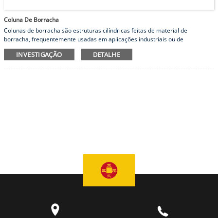
Coluna De Borracha
Colunas de borracha são estruturas cilíndricas feitas de material de
borracha, frequentemente usadas em aplicações industriais ou de
engenharia.Os postes de borracha podem fornecer propriedades de
INVESTIGAÇÃO
DETALHE
amortecimento, amortecimento de vibração ou absorção de choque,
dependendo de seu projeto e aplicação.